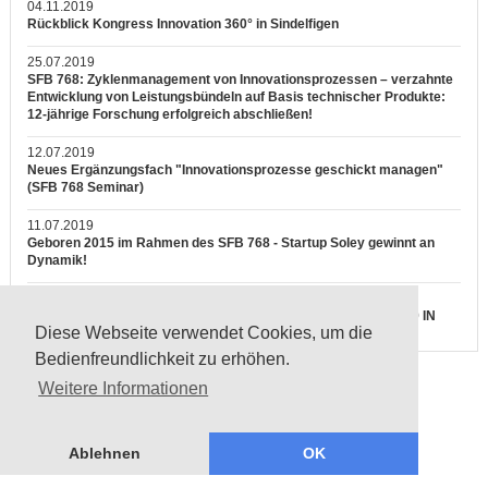
04.11.2019
Rückblick Kongress Innovation 360° in Sindelfigen
25.07.2019
SFB 768: Zyklenmanagement von Innovationsprozessen – verzahnte
Entwicklung von Leistungsbündeln auf Basis technischer Produkte:
12-jährige Forschung erfolgreich abschließen!
12.07.2019
Neues Ergänzungsfach "Innovationsprozesse geschickt managen"
(SFB 768 Seminar)
11.07.2019
Geboren 2015 im Rahmen des SFB 768 - Startup Soley gewinnt an
Dynamik!
25.06.2019
KONGRESS INNOVATION 360° VOM 17. - 18. SEPTEMBER 2019 IN
Diese Webseite verwendet Cookies, um die
SINDELFINGEN
Bedienfreundlichkeit zu erhöhen.
Weitere Informationen
Ablehnen
OK
Datenschutz
Impressum
Barrierefreiheit