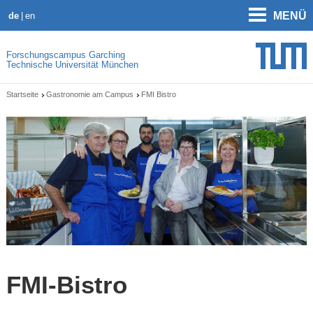
MENÜ
de
en
Forschungscampus Garching
Technische Universität München
Startseite
Gastronomie am Campus
FMI Bistro
FMI-Bistro