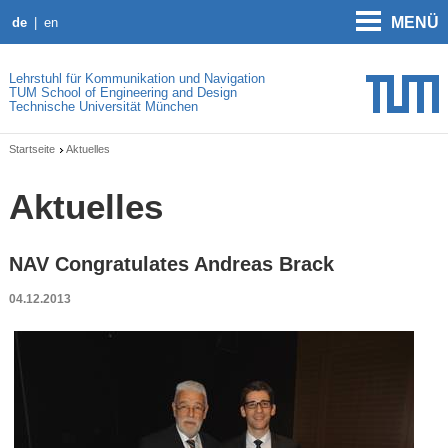
MENÜ
de
en
Lehrstuhl für Kommunikation und Navigation
TUM School of Engineering and Design
Technische Universität München
Startseite
Aktuelles
Aktuelles
NAV Congratulates Andreas Brack
04.12.2013